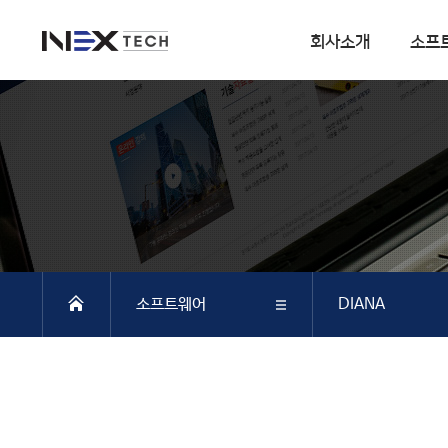
회사소개
소프
회사소개
소프트웨어
회사연혁
DIANA
사업분야
CSI
엔지니어링 사업
SOFiSTiK
소프트웨어 사업
ArCADiasoft
조직구성
ELS
소프트웨어
DIANA
특허 및 인증
제품별 구매모듈소개
DIANA
회사소개
DIANA
SAP2000
CSiBRIDGE
소프트웨어
CSI
ETABS