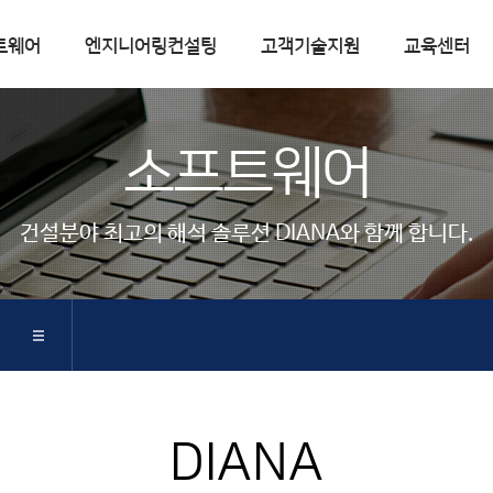
트웨어
엔지니어링컨설팅
고객기술지원
교육센터
엔지니어링컨설팅
고객기술지원
소프트웨어
컨설팅실적
FAQ
핵심기술
Q&A
건설분야 최고의 해석 솔루션 DIANA와 함께 합니다.
기술자료실
기술자료
매뉴얼
따라하기
다운로드
공지사항
DIANA