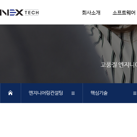
회사소개
소프트웨어
회사소개
소프트웨어
회사연혁
DIANA
사업분야
CSI
고품질 엔지니
엔지니어링 사업
SOFiSTiK
소프트웨어 사업
ArCADiasoft
조직구성
ELS
엔지니어링컨설팅
핵심기술
특허 및 인증
제품별 구매모듈소개
DIANA
회사소개
컨설팅실적
SAP2000
CSiBRIDGE
소프트웨어
핵심기술
ETABS