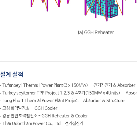
설계 실적
Tufanbeyli Thermal Power Plant(3 x 150MW) – 전기집진기 & Absorber
Turkey seyitomer TPP Project 1,2,3 & 4호기(150MW x 4Units) – Absor
Long Phu 1 Thermal Power Plant Project - Absorber & Structure
고성 화력발전소 – GGH Cooler
강릉 안인 화력발전소 - GGH Reheater & Cooler
Thai Udonthani Power Co., Ltd - 전기집진기