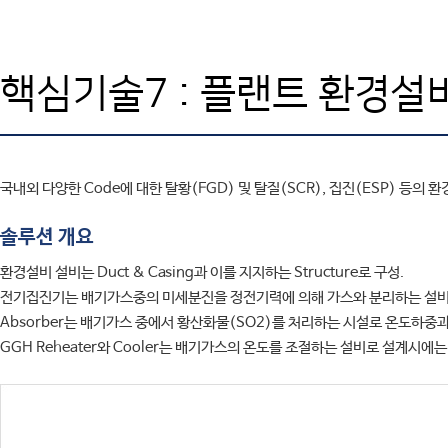
SAFE
엔지니어링컨설팅
SOFiSTiK
고객기술지원
ArCADia 제품군
학교
교육센터
핵심기술7 : 플랜트 환경설
고객사
CONTACT
국내외 다양한 Code에 대한 탈황(FGD) 및 탈질(SCR), 집진(ESP) 
솔루션 개요
환경설비 설비는 Duct & Casing과 이를 지지하는 Structure로 구성.
전기집진기는 배기가스중의 미세분진을 정전기력에 의해 가스와 분리하는 설비로 배
Absorber는 배기가스 중에서 황산화물(SO2)를 처리하는 시설로 온도하중과
GGH Reheater와 Cooler는 배기가스의 온도를 조절하는 설비로 설계시에는 